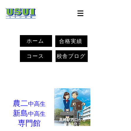
高崎駅西口校
農二・新島専門館
ホーム
合格実績
コース
校舎ブログ
​県内初
農二
中
高生
新島
中高生
高崎駅西口から
専門館
徒歩5分！